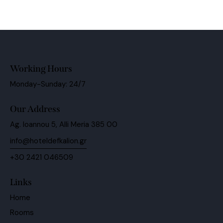
Working Hours
Monday-Sunday: 24/7
Our Address
Ag. Ioannou 5, Alli Meria 385 00
info@hoteldefkalion.gr
+30 2421 046509
Links
Home
Rooms