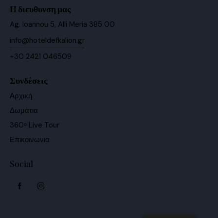
Η διευθυνση μας
Ag. Ioannou 5, Alli Meria 385 00
info@hoteldefkalion.gr
+30 2421 046509
Συνδέσεις
Αρχική
Δωμάτια
360ᵒ Live Tour
Επικοινωνια
Social