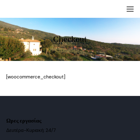
Checkout
[woocommerce_checkout]
Ωρες εργασίας
Δευτέρα-Κυριακή: 24/7