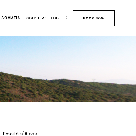
ΔΩΜΆΤΙΑ
360ᵒ LIVE TOUR
BOOK NOW