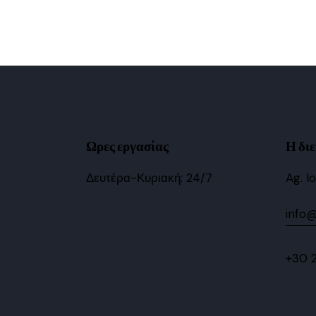
Ωρες εργασίας
Η δι
Δευτέρα-Κυριακή: 24/7
Ag. I
info@
+30 