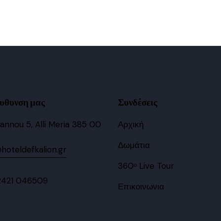
ευθυνση μας
Συνδέσεις
oannou 5, Alli Meria 385 00
Αρχική
Δωμάτια
hoteldefkalion.gr
360ᵒ Live Tour
2421 046509
Επικοινωνια