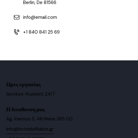
Berlin, De 81566
info@email.com
+1 840 841 25 69
Ωρες εργασίας
Δευτέρα-Κυριακή: 24/7
Η διευθυνση μας
Ag. Ioannou 5, Alli Meria 385 00
info@hoteldefkalion.gr