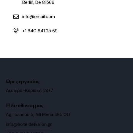
Berlin, De 81566
info@email.com
+1 840 841 25 69
Ωρες εργασίας
Δευτέρα-Κυριακή: 24/7
Η διευθυνση μας
Ag. Ioannou 5, Alli Meria 385 00
info@hoteldefkalion.gr