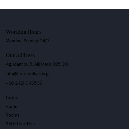
Working Hours
Monday-Sunday: 24/7
Our Address
Ag. Ioannou 5, Alli Meria 385 00
info@hoteldefkalion.gr
+30 2421 046509
Links
Home
Rooms
360ᵒ Live Tour