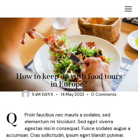
TRAVELING
How to keep up with food tours
in Europe?
14 May 2023
0
Comments
YAWDEVS
Q
Proin faucibus nec mauris a sodales, sed
elementum mi tincidunt. Sed eget viverra
egestas nisi in consequat. Fusce sodales augue a
accumsan. Cras sollicitudin, ipsum eget blandit pulvinar.