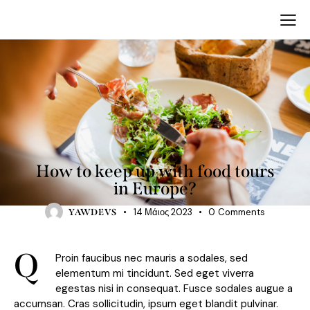
TRAVELING
How to keep up with food tours
in Europe?
14 Μάιος 2023
0
Comments
YAWDEVS
Q
Proin faucibus nec mauris a sodales, sed
elementum mi tincidunt. Sed eget viverra
egestas nisi in consequat. Fusce sodales augue a
accumsan. Cras sollicitudin, ipsum eget blandit pulvinar.