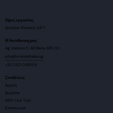
Ωρες εργασίας
Δευτέρα-Κυριακή: 24/7
Η διευθυνση μας
Ag. Ioannou 5, Alli Meria 385 00
info@hoteldefkalion.gr
+30 2421 046509
Συνδέσεις
Αρχική
Δωμάτια
360ᵒ Live Tour
Επικοινωνια