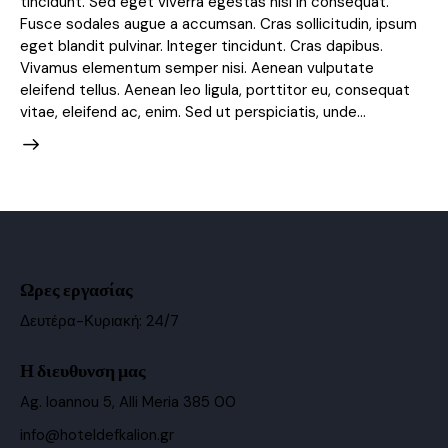
tincidunt. Sed eget viverra egestas nisi in consequat.
Fusce sodales augue a accumsan. Cras sollicitudin, ipsum
eget blandit pulvinar. Integer tincidunt. Cras dapibus.
Vivamus elementum semper nisi. Aenean vulputate
eleifend tellus. Aenean leo ligula, porttitor eu, consequat
vitae, eleifend ac, enim. Sed ut perspiciatis, unde…
Ωρες εργασίας
Δευτέρα-Κυριακή: 24/7
Η διευθυνση μας
Ag. Ioannou 5, Alli Meria 385 00
info@hoteldefkalion.gr