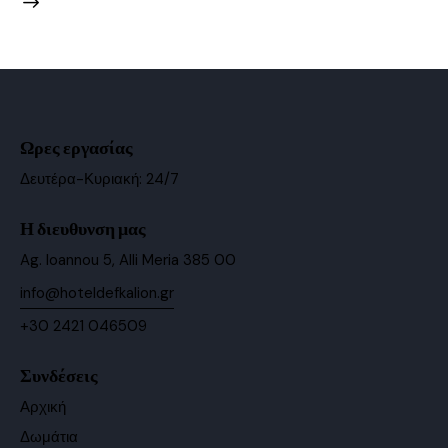
Ωρες εργασίας
Δευτέρα-Κυριακή: 24/7
Η διευθυνση μας
Ag. Ioannou 5, Alli Meria 385 00
info@hoteldefkalion.gr
+30 2421 046509
Συνδέσεις
Αρχική
Δωμάτια