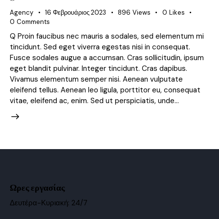
Agency
16 Φεβρουάριος 2023
896
Views
0
Likes
0
Comments
Q Proin faucibus nec mauris a sodales, sed elementum mi
tincidunt. Sed eget viverra egestas nisi in consequat.
Fusce sodales augue a accumsan. Cras sollicitudin, ipsum
eget blandit pulvinar. Integer tincidunt. Cras dapibus.
Vivamus elementum semper nisi. Aenean vulputate
eleifend tellus. Aenean leo ligula, porttitor eu, consequat
vitae, eleifend ac, enim. Sed ut perspiciatis, unde…
Ωρες εργασίας
Δευτέρα-Κυριακή: 24/7