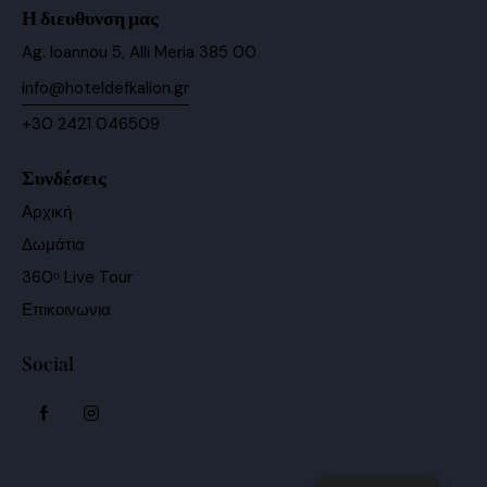
Η διευθυνση μας
Ag. Ioannou 5, Alli Meria 385 00
info@hoteldefkalion.gr
+30 2421 046509
Συνδέσεις
Αρχική
Δωμάτια
360ᵒ Live Tour
Επικοινωνια
Social