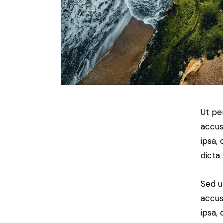
Ut pe
accus
ipsa,
dicta
Sed u
accus
ipsa,