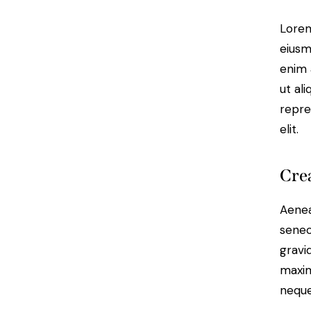
Lorem
eiusm
enim 
ut al
repre
elit.
Crea
Aenea
senec
gravid
maxim
neque