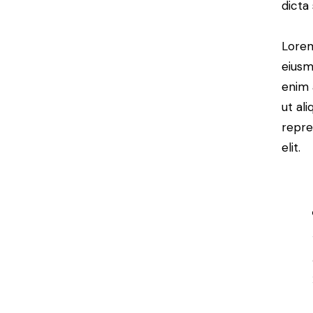
dicta
Lorem
eiusm
enim 
ut al
repre
elit.