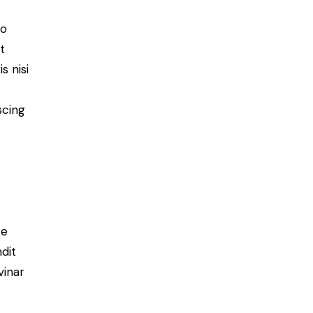
do
t
s nisi
scing
e
ce
ndit
vinar