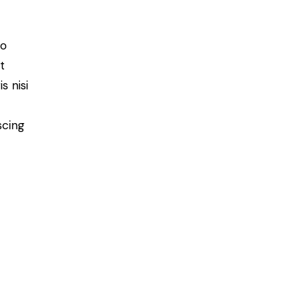
do
t
s nisi
scing