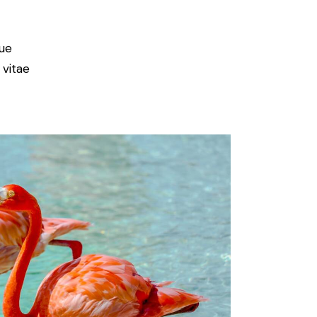
ue
 vitae