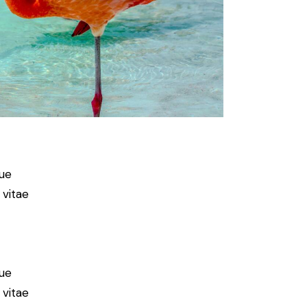
ue
 vitae
ue
 vitae