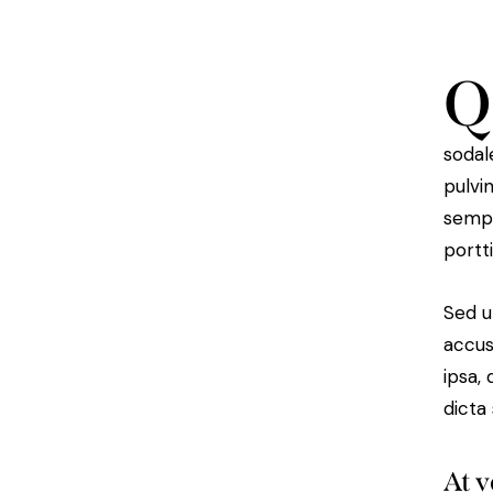
Q
sodal
pulvi
sempe
portt
Sed u
accus
ipsa,
dicta
At v