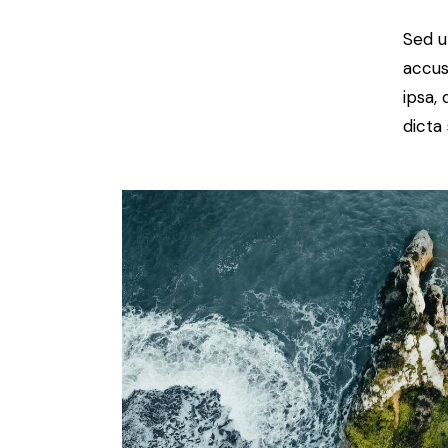
Sed u
accus
ipsa,
dicta 