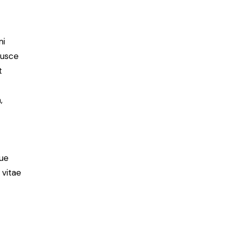
mi
Fusce
t
,
ue
 vitae